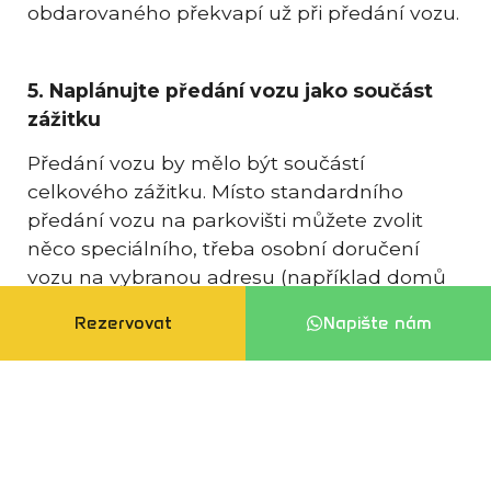
obdarovaného překvapí už při předání vozu.
5. Naplánujte předání vozu jako součást
zážitku
Předání vozu by mělo být součástí
celkového zážitku. Místo standardního
předání vozu na parkovišti můžete zvolit
něco speciálního, třeba osobní doručení
vozu na vybranou adresu (například domů
nebo do práce obdarovaného). Pokud jde o
Rezervovat
Napište nám
víkendovou jízdu, můžete třeba naplánovat
příjemný brunch nebo oběd na začátku
víkendu jako součást celého zážitku.
6. Vytvořte osobní vzkaz nebo pohlednici