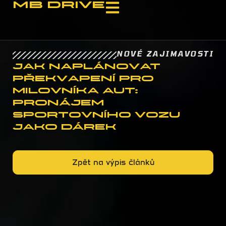
MB Drive
NOVÉ ZAJIMAVOSTI
Jak naplánovat
překvapení pro
milovníka aut:
Pronájem
sportovního vozu
jako dárek
Zpět na výpis článků