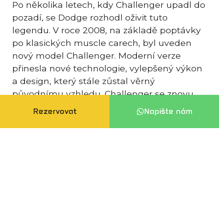
Po několika letech, kdy Challenger upadl do
pozadí, se Dodge rozhodl oživit tuto
legendu. V roce 2008, na základě poptávky
po klasických muscle carech, byl uveden
nový model Challenger. Moderní verze
přinesla nové technologie, vylepšený výkon
a design, který stále zůstal věrný
původnímu vzhledu. Challenger se znovu
stal ikonou a symbolem výkonu a
Rezervovat
Napište nám
klasického amerického automobilismu.
5. Motory, výkon a
budoucnost
Dodge Challenger je známý pro své
impozantní motory, včetně 5.7L HEMI V8 a