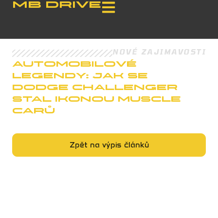
MB Drive
NOVÉ ZAJIMAVOSTI
Automobilové
legendy: Jak se
Dodge Challenger
stal ikonou muscle
carů
Zpět na výpis článků